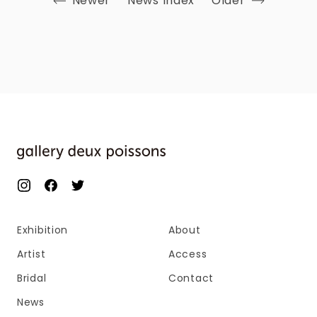
Newer
News Index
Older
Exhibition
About
Artist
Access
Bridal
Contact
News