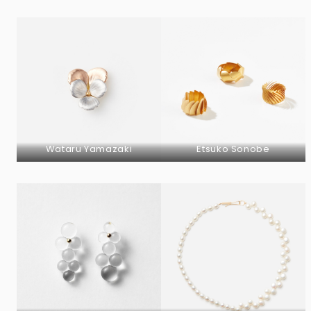
Wataru Yamazaki
Etsuko Sonobe