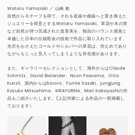
Wataru Yamazaki ／ 山崎 航
自然からモチーフを得て、それを直線や曲線へと置き換えた
ジュエリーを得意とするWataru Yamazaki。草花や木の実
など自然が持つ完成された造形美を、独自のバランス感覚と
卓越した日本の伝統彫金の技術で作品に取り入れています。
光沢をおさえたゴールドやシルバーの草花は、控えめであり
ながらもじっと見入ってしまうような存在感があります。
また、ギャラリーセレクションとして、海外からはClaude
Schmitz、David Bielander、Noon Passama、Otto
Kunzli、国内からはbororo、Fumie Sasaki、jungjung、
Kazuko Mitsushima、KIRAYURINA、Mari Kobayashiの作
品もご紹介いたします。(上記作家による作品の一部掲載し
ております）