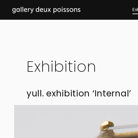
Ex
Exhibition
yull. exhibition ‘Internal’