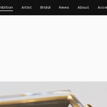
hibition
Artist
Bridal
News
About
Acce